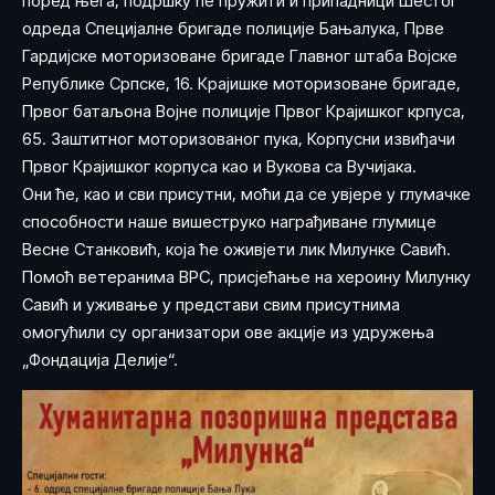
поред њега, подршку ће пружити и припадници Шестог
одреда Специјалне бригаде полиције Бањалука, Прве
Гардијске моторизоване бригаде Главног штаба Војске
Републике Српске, 16. Крајишке моторизоване бригаде,
Првог батаљона Војне полиције Првог Крајишког крпуса,
65. Заштитног моторизованог пука, Корпусни извиђачи
Првог Крајишког корпуса као и Вукова са Вучијака.
Они ће, као и сви присутни, моћи да се увјере у глумачке
способности наше вишеструко награђиване глумице
Весне Станковић, која ће оживјети лик Милунке Савић.
Помоћ ветеранима ВРС, присјећање на хероину Милунку
Савић и уживање у представи свим присутнима
омогућили су организатори ове акције из удружења
„Фондација Делије“.