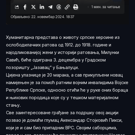
1 мин. за читање
Објављено: 22. новембар 2024. 18:37
Хуманитарна представа о животу српске хероине из
ослободилачких ратова од 1912. до 1918. године и
најодликованијој жени у историји ратовања, Милунки
Савић, биће одиграна 3. децембра у Градском
позоришту „Јазавац“ у Бањалуци.
Цијена улазнице је 20 марака, а сав прикупљени новац
намијењен је за помоћ ратним војним инвалидима Војске
Републике Српске, односно отићи ће у руке оних бораца
и њихових породица које су у тешком материјалном
стању.
Све заинтересоване грађане за подршку овој акцији
позвао је домаћи глумац Акександар Стојковић Пикси,
који је и сам био припадник ВРС. Својим саборцима,