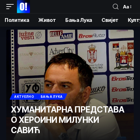
Аа
Политика
Живот
Бања Лука
Свијет
Култ
АКТУЕЛНО
БАЊА ЛУКА
ХУМАНИТАРНА ПРЕДСТАВА
О ХЕРОИНИ МИЛУНКИ
САВИЋ