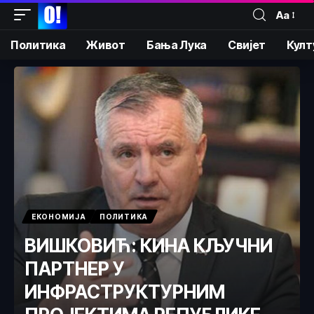
Аа
Политика
Живот
Бања Лука
Свијет
Култ
ЕКОНОМИЈА
ПОЛИТИКА
ВИШКОВИЋ: КИНА КЉУЧНИ
ПАРТНЕР У
ИНФРАСТРУКТУРНИМ