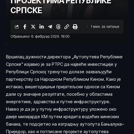
ПРОЈЕКТИМА РЕПУБЛИКЕ
СРПСКЕ
1 мин. за читање
Објављено: 6. фебруар 2026. 18:00
Вршилац дужности директора „Аутопутева Републике
Српске“ изјавио је за РТРС да највеће инвестиције у
Републици Српској тренутно долазе захваљујући
партнерству са Народном Републиком Кином. Како је
истакао, вишегодишњи пријатељски односи са Кином
дали су значајне резултате, посебно у областима
енергетике, здравства и путне инфраструктуре.
Навео је да је у путну инфраструктуру уложено око
двије милијарде КМ путем кредита водећих кинеских
банака, те подсјетио на изградњу аутопута Бањалука–
Приједор, као и потписане пројекте аутопутева