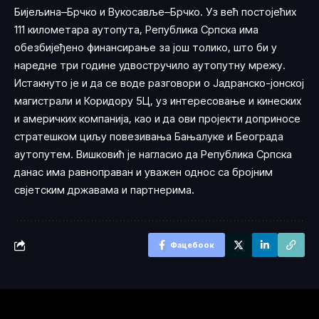
Бијељина–Брчко и Вукосавље–Брчко. Уз већ постојећих
111 километара аутопута, Република Српска има
обезбијеђено финансирање за још толико, што би у
наредне три године удвостручило аутопутну мрежу.
Истакнуто је и да се воде разговори о Јадранско-јонској
магистрали и Коридору 5Ц, уз интересовање и кинеских
и америчких компанија, као и да ови пројекти доприносе
стратешком циљу повезивања Бањалуке и Београда
аутопутем. Вишковић је нагласио да Република Српска
данас има равноправан и уважен однос са бројним
свјетским државама и партнерима.
Фацебоок