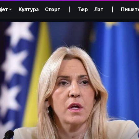
јет
Култура
Спорт
|
Ћир
Лат
|
Пишит