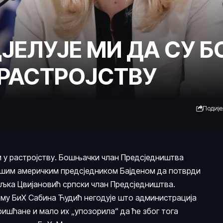
ДЈЕЛУЈЕ МИ ДА СУ
 РАСТРОЈСТВУ
Подиј
и у растројству. Бошњачки члан Предсједништва
вшим америчким предсједником Бајденом да потврди
ељка Цвијановић српски члан Предсједништва.
му БиХ Сабина Ћудић негодује што администрација
ишћане и мало их „упозорила“ да ће због тога