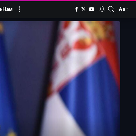
Аа
е Нам