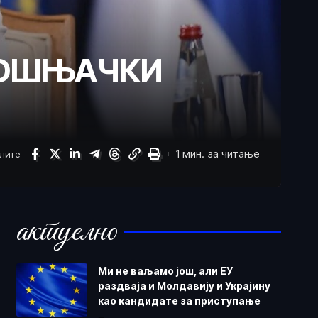
 БОШЊАЧКИ
1 мин. за читање
елите
актуелно
Ми не ваљамо још, али ЕУ
раздваја и Молдавију и Украјину
као кандидате за приступање