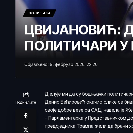
ПОЛИТИКА
ЦВИЈАНОВИЋ: 
ПОЛИТИЧАРИ У
Објављено: 9. фебруар 2026. 22:20
Дјелује ми да су бошњачки политичар
Денис Бећировић окачио слике са би
Подијелите
своје добре везе са САД, навела је Ж
– Парламентарка у Представничком до
предсједника Трампа жели да брани хр