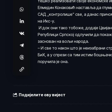
тешко реализовати своје економске и
Елмедин Конаковић наставља да глуми 
САД „контролише“ све, а данас причом
на Икс-у.
И док они тако тобоже, додаје Цвијано
Републици Српској одлучили да пока
заснован на вољи народа.
– И све то након што је неизабрани с
БиХ, а у спрези са тим истим бошњачк
поручила је она.
Подијелите ову вијест