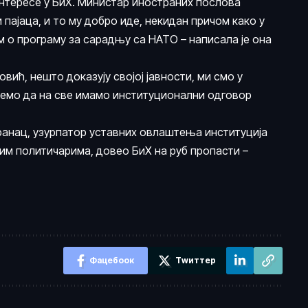
нтересе у БиХ. Министар иностраних послова
пајаца, и то му добро иде, некидан причом како у
 о програму за сарадњу са НАТО – написала је она
вић, нешто доказују својој јавности, ми смо у
жемо да на све имамо институционални одговор
транац, узурпатор уставних овлаштења институција
им политичарима, довео БиХ на руб пропасти –
Фацебоок
Тwиттер