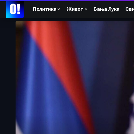
Политика
Живот
Бања Лука
Сви