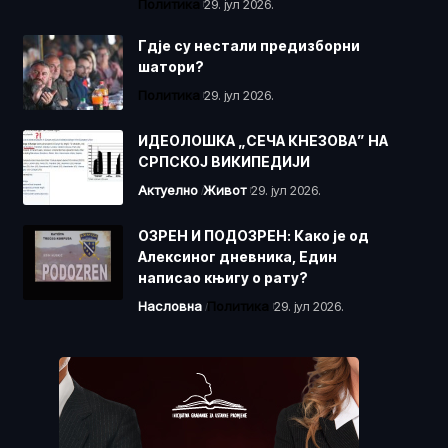
Политика
29. јул 2026.
Гдје су нестали предизборни
шатори?
Политика
29. јул 2026.
ИДЕОЛОШКА „СЕЧА КНЕЗОВА” НА
СРПСКОЈ ВИКИПЕДИЈИ
Актуелно
Живот
29. јул 2026.
ОЗРЕН И ПОДОЗРЕН: Како је од
Алексиног дневника, Един
написао књигу о рату?
Насловна
Политика
29. јул 2026.