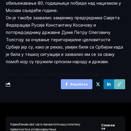
обиљежавање 80. годишњице побједе над нацизмом у
Москви сљедеће године.
Он је такође захвалио замјенику предсједника Савјета
Федерације Русије Константину Косачову и
потпредсједнику државне Думе Петру Олеговичу
Толстоју за очување територијалне цјеловитости
Србије јер су, како је рекао, увијек били са Србијом када
је била у тешкој ситуацији и захвалио им се за сваку
помоћ коју су пружили српском народу и држави.
Фацебоок
Коришћењем овог сајта прихватате нашу политику
Слажем
© 2024 Ауторска права припадају веб порталу Одговорно.рс. Сва
се
приватности и услове кориштења.