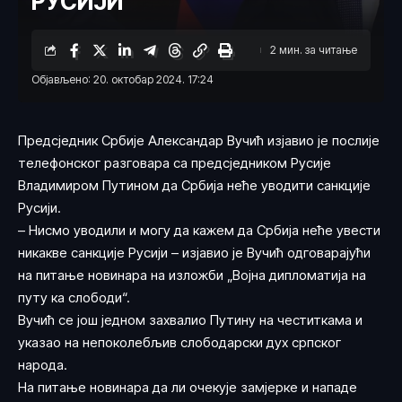
РУСИЈИ
2 мин. за читање
Објављено: 20. октобар 2024. 17:24
Предсједник Србије Александар Вучић изјавио је послије
телефонског разговара са предсједником Русије
Владимиром Путином да Србија неће уводити санкције
Русији.
– Нисмо уводили и могу да кажем да Србија неће увести
никакве санкције Русији – изјавио је Вучић одговарајући
на питање новинара на изложби „Војна дипломатија на
путу ка слободи“.
Вучић се још једном захвалио Путину на честиткама и
указао на непоколебљив слободарски дух српског
народа.
На питање новинара да ли очекује замјерке и нападе