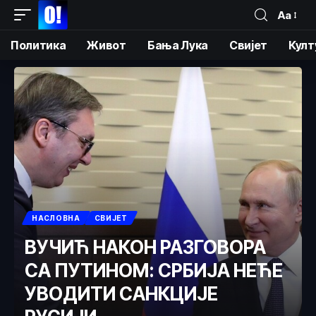
Аа
Политика
Живот
Бања Лука
Свијет
Култ
НАСЛОВНА
СВИЈЕТ
ВУЧИЋ НАКОН РАЗГОВОРА
СА ПУТИНОМ: СРБИЈА НЕЋЕ
УВОДИТИ САНКЦИЈЕ