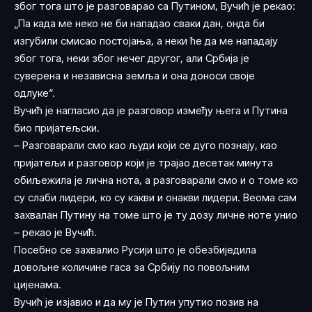
због тога што је разговарао са Путином, Вучић је рекао:
„Па када ме неко не би нападао сваки дан, онда би
изгубили смисао постојања, а неки ће да ме нападају
због тога, неки због нечег другог, али Србија је
суверена и независна земља и она доноси своје
одлуке“.
Вучић је нагласио да је разговор између њега и Путина
био пријатељски.
– Разговарали смо као људи који се дуго познају, као
пријатељи и разговор који је трајао десетак минута
обиљежила је лична нота, а разговарали смо и о томе ко
су слаби лидери, ко су какви и онакви лидери. Веома сам
захвалан Путину на томе што је ту дозу личне ноте унио
– рекао је Вучић.
Посебно се захвалио Русији што је обезбиједила
довољне количине гаса за Србију по повољним
цијенама.
Вучић је изјавио и да му је Путин упутио позив на