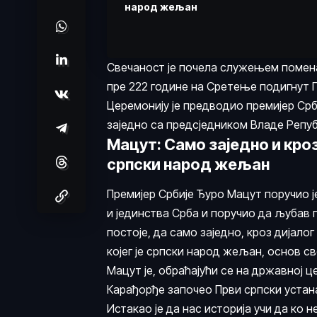
народ жељан
Свечаност је почела служењем помена
пре 222 године на Сретење подигнут П
Церемонију је предводио премијер Срб
заједно са предсједником Владе Репу
Мацут: Само заједно и кроз
српски народ жељан
Премијер Србије Ђуро Мацут поручио
и јединства Срба и поручио да љубав
постоје, да само заједно, кроз дијалог
којег је српски народ жељан, основ св
Мацут је, обраћајући се на државној ц
Карађорђе започео Први српски устана
Истакао је да нас историја учи да ко 