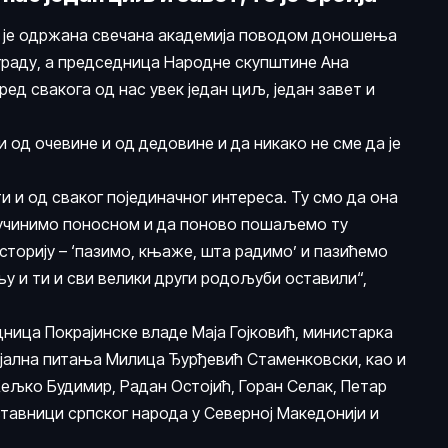
ас је одржана свечана академија поводом доношења
 граду, а председница Народне скупштине Ана
ред свакога од нас увек један циљ, један завет и
и од очевине и од дедовине и да никако не сме да је
ти и од сваког појединачног интереса. Ту смо да она
је учинимо поносном и да поново пошаљемо ту
историју – ‘пазимо, књаже, шта радимо’ и пазићемо
њу и ти и сви велики други родољуби оставили“,
ница Покрајинске владе Маја Гојковић, министарка
јална питања Милица Ђурђевић Стаменковски, као и
ељко Будимир, Радан Остојић, Горан Селак, Петар
ставници српског народа у Северној Македонији и