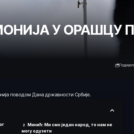
МОНИЈА У ОРАШЦУ 
Подијел
нија поводом Дана државности Србије.
ог
Минић: Ми смо један народ, то нам не
могу одузети