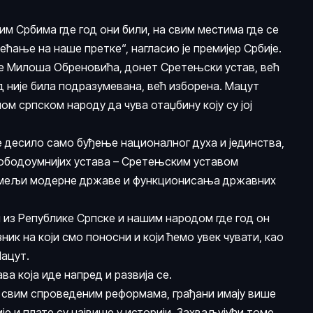
им Србима где год они били, на свим местима где се
сећање на наше претке“, нагласио је премијер Србије.
ме Милоша Обреновића, донет Сретењски устав, већ
д није била подразумевана, већ изборена. Мацут
м српском народу да чува отаџбину коју су јој
е десило само буђење националног духа и јединства,
слободоумнијих устава – Сретењским уставом
темељи модерне државе и функционисања државних
 из Републике Српске и нашим народом где год он
к на који смо поносни и који ћемо увек чувати, као
Мацут.
ава која иде напред и развија се.
и свим спроведеним реформама, грађани имају више
е и плате су највише у историји. Захваљујући томе,