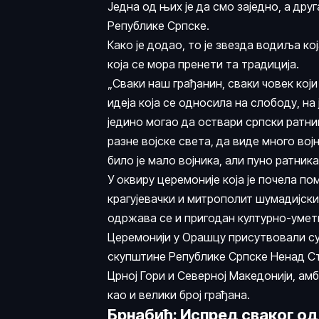
Једна од њих је да смо заједно, а дру
Републике Српске.
Како је додао, то је звезда водиља к
која се мора пренети та традиција.
„Сваки наш грађанин, сваки човек који
идеја која се односила на слободу, на 
једино могао да оствари српски ратник
разне војске света, да виде много вој
било је мало војника, али пуно ратника
У оквиру церемоније која је почела по
крагујевачки и митрополит шумадијски
одржава се и пригодан културно-умет
Церемонији у Орашцу присутвовали су
скупштине Републике Српске Ненад Ст
Црној Гори и Северној Македонији, ам
као и велики број грађана.
Брнабић: Испред сваког од 