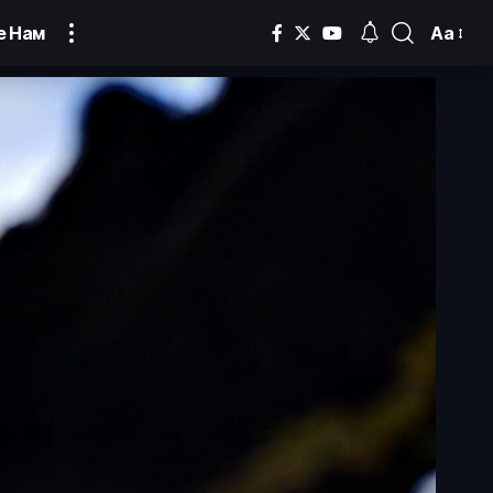
Аа
е Нам