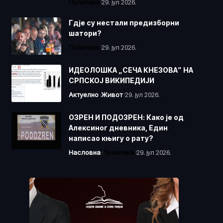
Политика
29. јул 2026.
Гдје су нестали предизборни
шатори?
Политика
29. јул 2026.
ИДЕОЛОШКА „СЕЧА КНЕЗОВА” НА
СРПСКОЈ ВИКИПЕДИЈИ
Актуелно
Живот
29. јул 2026.
ОЗРЕН И ПОДОЗРЕН: Како је од
Алексиног дневника, Един
написао књигу о рату?
Насловна
Политика
29. јул 2026.