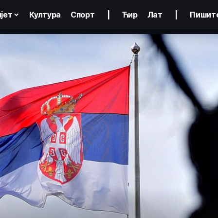
јет
Култура
Спорт
|
Ћир
Лат
|
Пишит