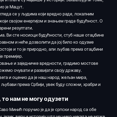
ио је Мацут.
гледа се у људима који вредно раде, локалним
који својом енергијом и знањем граде будућност. О
арени резултати.
а. Ви сте носиоци будућности, стуб наше отаџбине
правном и неће дозволити да јој било ко одузме
остоје и то је природно, али љубав према отаџбини
е премијер.
товање и заједничке вредности, градимо мостове
ожемо очувати и развијати своју државу.
свега и оценио да је наш народ жељан мира,
 љубави према Србији, увек буду сложни, храбри и
 то нам не могу одузети
во Минић поручио је да је српски народ са обе
у, језик, веру и историју што му нико никада не може