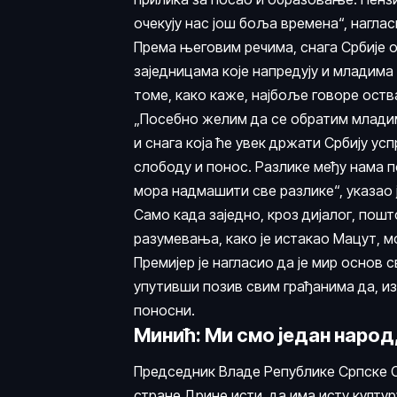
очекују нас још боља времена“, наглас
Према његовим речима, снага Србије о
заједницама које напредују и младима 
томе, како каже, најбоље говоре оств
„Посебно желим да се обратим младим
и снага која ће увек држати Србију ус
слободу и понос. Разлике међу нама п
мора надмашити све разлике“, указао ј
Само када заједно, кроз дијалог, пош
разумевања, како је истакао Мацут, м
Премијер је нагласио да је мир основ 
упутивши позив свим грађанима да, из
поносни.
Минић: Ми смо један народ,
Председник Владе Републике Српске Са
стране Дрине исти, да има исту култур