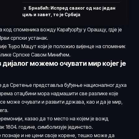
Брнабић: Испред сваког од нас један
циљ и завет, то је Србија
 код споменика вожду Карађорђу у Орашцу, гдје је
рви српски устанак.
ије Ђуро Мацут који је положио вијенце на споменик
блике Српске Савом Минићем.
 дијалог можемо очувати мир којег је
 је да Сретење представља буђење националног духа
 према отаџбини мора надмашити све разлике које
 се може очувати и развити држава, као и да је мир,
ега.
еремонији, казао да то место на којем је вожд
к 1804. године, симболизује јединство.
не познаје и не цени своје корене, тешко може да