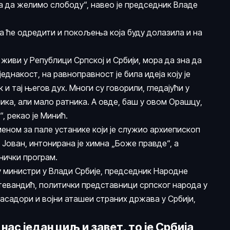
га да желимо слободу“, навео је председник Владе
оја ће одредити и покољења која буду долазила и на
 живи у Републици Српској и Србији, мора да зна да
једнакост, на равноправност је била идеја коју је
 и тај његов дух. Многи су говорили, гледајући у
ника, али мало ратника. А овде, баш у овом Орашцу,
“, рекао је Минић.
меном за пале устанике који је служио архиепископ
 Јован, интонирана је химна „Боже правде“, а
нички програм.
 министри у Влади Србије, председник Народне
евандић, политички представници српског народа у
басадори и војни аташеи страних држава у Србији,
нас један циљ и завет, то је Србија