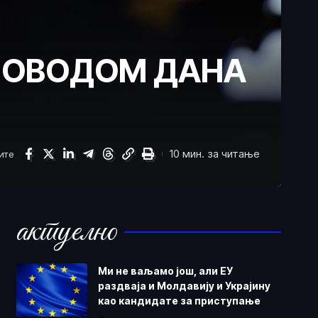
ПОВОДОМ ДАНА
10 мин. за читање
ите
актуелно
Ми не ваљамо још, али ЕУ
раздваја и Молдавију и Украјину
као кандидате за приступање