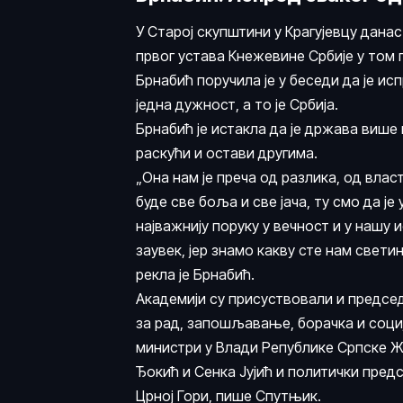
У Старој скупштини у Крагујевцу дан
првог устава Кнежевине Србије у том
Брнабић поручила је у беседи да је исп
једна дужност, а то је Србија.
Брнабић је истакла да је држава више 
раскући и остави другима.
„Она нам је преча од разлика, од влас
буде све боља и све јача, ту смо да 
најважнију поруку у вечност и у нашу 
заувек, јер знамо какву сте нам свети
рекла је Брнабић.
Академији су присуствовали и председ
за рад, запошљавање, борачка и соци
министри у Влади Републике Српске Ж
Ђокић и Сенка Јујић и политички пред
Црној Гори, пише Спутњик.