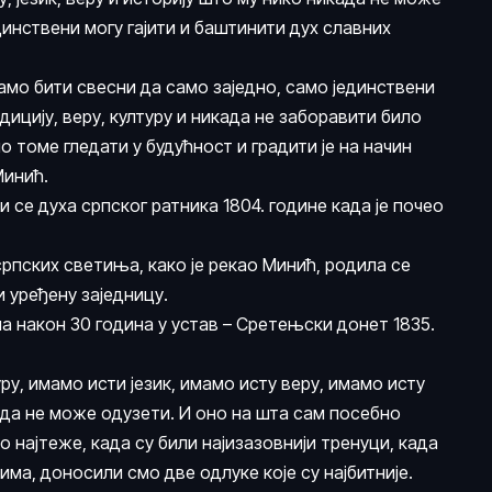
динствени могу гајити и баштинити дух славних
мо бити свесни да само заједно, само јединствени
ицију, веру, културу и никада не заборавити било
но томе гледати у будућност и градити је на начин
Минић.
и се духа српског ратника 1804. године када је почео
рпских светиња, како је рекао Минић, родила се
 уређену заједницу.
на након 30 година у устав – Сретењски донет 1835.
ру, имамо исти језик, имамо исту веру, имамо исту
када не може одузети. И оно на шта сам посебно
о најтеже, када су били најизазовнији тренуци, када
ма, доносили смо две одлуке које су најбитније.