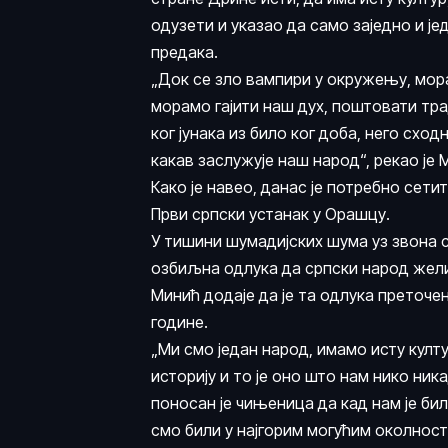
одузети и указао да само заједно и је
предака.
„Док се зло вампири у окружењу, мора
морамо гајити наш дух, поштовати трад
ког јунака из било ког доба, него сход
какав заслужује наш народ“, рекао је 
Како је навео, данас је потребно сетит
Први српски устанак у Орашцу.
У тишини шумадијских шума уз звона с
озбиљна одлука да српски народ жели
Минић додаје да је та одлука преточе
године.
„Ми смо један народ, имамо исту култу
историју и то је оно што нам нико ни
поносан је чињеница да кад нам је бил
смо били у најгорим могућим околности