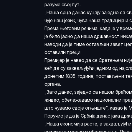
разуме свој пут.
„Наша срца данас куцају заједно са св
чује наш језик, чува наша традиција и 
Према његовим речима, када је у вре
је било јасно да наша државност ника
наводи да је тиме остављен завет цело
оставили преци.
Премијер је навео да се Сретењем ниј
већ да су захваљујући једном од нај
донетим 1835. године, постављени 
органа.
„Зато данас, заједно са нашом браћом
живео, обележавамо национални празни
што чувамо своје огњиште“, казао је 
Поручио је да је Србија данас јака држ
„Наша економија расте, а захваљујућ
прилика за посао и образовање. Пензиј